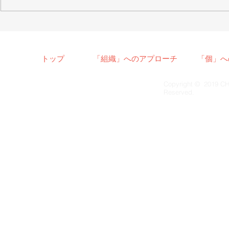
【女性社員向け】2020/12/18
【女性社員
トレーニング修了者へのフォ
ップ開発ト
ロー研修を行いました
が終了しま
トップ
「組織」へのアプローチ
「個」へ
Copyright © 2019 CH
Reserved.