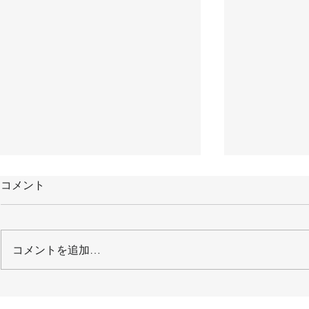
コメント
コメントを追加…
【H30建専連全国大会】講演
【東大眼科
録が掲載されました
推進セミナ