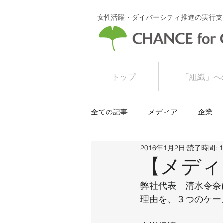
女性活躍・ダイバーシティ推進の実行支
トップ
「組織」へ
全ての記事
メディア
企業
2016年1月2日
読了時間: 
2016年
2015年
【メディ
弊社代表　清水令奈
理由を、３つのケー