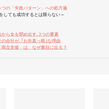
３つの「失敗パターン」への処方箋
をしても成功するとは限らない～
｣から女を閉め出す､3つの要素
の会社が､｢お先真っ暗｣な理由
「両立支援」は、なぜ裏目に出る？