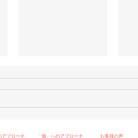
【メディア掲載】
【メ
2021/6/22 日刊建設工業新
202
聞
聞
のアプローチ
「個」へのアプローチ
お客様の声